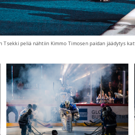
 Tsekki peliä nähtiin Kimmo Timosen paidan jäädytys kat